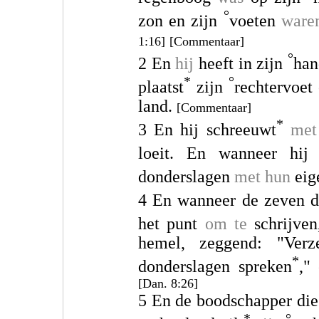
°
zon en zijn
voeten
ware
1:16]
[Commentaar]
°
2 En
hij
heeft in zijn
ha
*
°
plaatst
zijn
rechtervoet 
land.
[Commentaar]
*
3 En hij schreeuwt
met
loeit. En wanneer hij 
donderslagen
met
hun
eig
4 En wanneer de zeven d
het punt
om te
schrijven
hemel, zeggend: "Ver
*
donderslagen spreken
,"
[Dan. 8:26]
5 En de boodschapper die
*
°