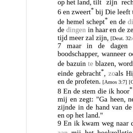
op het land, tilt
zijn
rec
*
6 en zweert
bij Die leeft
*
de hemel schept
en de
d
de
dingen
in haar en de z
tijd meer zal zijn,
[Deut. 32:
7 maar in de dagen 
boodschapper, wanneer oo
de bazuin
te
blazen, word
*
einde gebracht
,
zo
als H
en de profeten.
[Amos 3:7]
[
*
8 En de stem die ik hoor
mij en zegt: "Ga heen, n
zijnde in de hand van de
en op het land."
9 En ik kwam weg naar 
aan
mij het boekrolletj