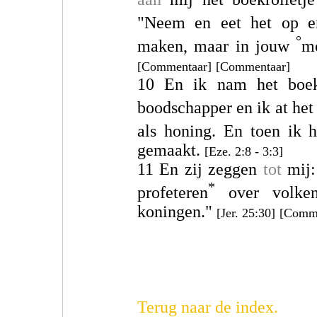
"Neem en eet het op 
°
maken, maar in jouw
mo
[Commentaar]
[Commentaar]
10 En ik nam het boek
boodschapper en ik at het
als honing. En toen ik 
gemaakt.
[Eze. 2:8 - 3:3]
11 En zij zeggen
tot
mij:
*
profeteren
over volken
koningen."
[Jer. 25:30]
[Comme
Terug naar de index.