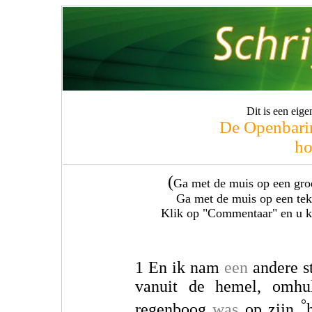
Dit is een eig
De Openbarin
ho
(
Ga met de muis op een groe
Ga met de muis op een teks
Klik op "Commentaar" en u krij
1 En ik nam
een
andere s
vanuit de hemel, omhu
°
regenboog
was
op zijn