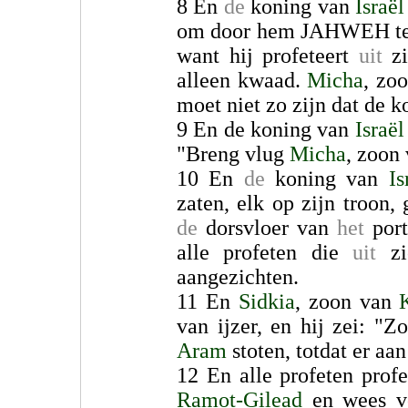
8 En
de
koning van
Israël
om door hem JAHWEH te r
want hij profeteert
uit
zi
alleen kwaad.
Micha
, zo
moet niet zo zijn dat de k
9 En de koning van
Israël
"Breng vlug
Micha
, zoon
10 En
de
koning van
Is
zaten, elk op zijn troon,
de
dorsvloer van
het
port
alle profeten die
uit
zic
aangezichten.
11 En
Sidkia
, zoon van
van ijzer, en hij zei: "
Aram
stoten, totdat er aa
12 En alle profeten prof
Ramot-Gilead
en wees v