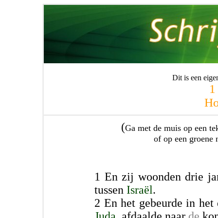
Dit is een eig
1
Ho
(
Ga met de muis op een teks
of op een groene 
1 En zij woonden drie ja
tussen
Israël
.
2 En het gebeurde in het 
Juda
, afdaalde naar
de
kon