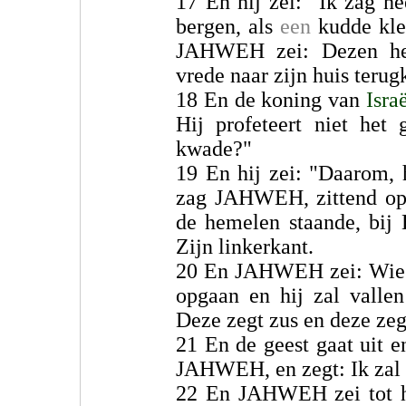
17 En hij zei: "Ik zag h
bergen, als
een
kudde kle
JAHWEH zei: Dezen heb
vrede naar zijn huis teru
18 En de koning van
Isra
Hij profeteert niet het
kwade?"
19 En hij zei: "Daarom,
zag JAHWEH, zittend op 
de hemelen staande, bij 
Zijn linkerkant.
20 En JAHWEH zei: Wie
opgaan en hij zal valle
Deze zegt zus en deze zeg
21 En de geest gaat uit e
JAHWEH, en zegt: Ik zal
22 En JAHWEH zei tot h