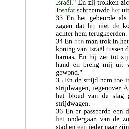
Israël
." En zij trokken z
Josafat
schreeuwde
het
uit
33 En het gebeurde al
zagen dat hij niet
de
ko
achter hem terugkeerden.
34 En
een
man trok in het
koning van
Israël
tussen d
harnas. En hij zei tot zi
hand en breng mij uit v
gewond."
35 En de strijd nam toe i
strijdwagen, tegenover
A
het bloed van de slag
strijdwagen.
36 En er passeerde een d
het
ondergaan van de zo
stad en
een
ieder naar zijn