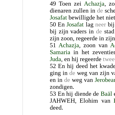
49 Toen zei
Achazja
, z
dienaren zullen in
de
sche
Josafat
bewilligde het niet
50 En
Josafat
lag
neer
bij
bij zijn vaders in
de
stad
zijn zoon, regeerde in zijn
51
Achazja
, zoon van
A
Samaria
in het zeventie
Juda
, en hij regeerde
twee
52 En hij deed het kwad
ging in
de
weg van zijn v
en in
de
weg van
Jerobe
zondigen.
53 En hij diende de
Baäl
e
JAHWEH, Elohim van
deed.