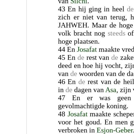
van
Silchi
.
43 En hij ging in heel
de
zich er niet van terug, 
JAHWEH. Maar de hoge p
volk bracht nog
steeds
of
hoge plaatsen.
44 En
Josafat
maakte vre
45 En
de
rest van
de
zake
deed en hoe hij vocht, zij
van
de
woorden van de da
46 En
de
rest van de hei
in
de
dagen van
Asa
, zijn
47 En er was geen
gevolmachtigde koning.
48
Josafat
maakte schepe
voor het goud. En men g
verbroken in
Esjon-Geber