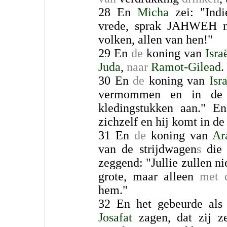
28 En
Micha
zei: "Indi
vrede, sprak JAHWEH nie
volken, allen van hen!"
29 En
de
koning van
Isra
Juda
,
naar
Ramot-Gilead
.
30 En
de
koning van
Isr
vermommen en in de 
kledingstukken aan." 
zichzelf en hij komt in de 
31 En
de
koning van
Ar
van de strijdwagen
s
die
zeggend: "Jullie zullen n
grote, maar alleen
met 
hem."
32 En het gebeurde al
Josafat
zagen, dat zij z