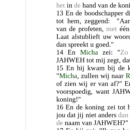
het
in
de
hand van de koni
13 En de boodschapper 
tot hem, zeggend: "Aans
van de profeten,
met
één
Laat alstublieft uw woor
dan spreekt u goed."
14 En
Micha
zei: "
Zo
JAHWEH tot mij zegt, dat 
15 En hij kwam bij de k
"
Micha
, zullen wij naar
R
of zien wij er van af?" 
voorspoedig, want JAH
koning!"
16 En de koning zei tot
jou dat jij niet anders
dan
de
naam van JAHWEH?"