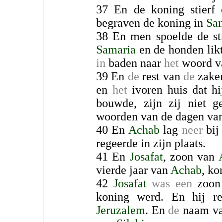
37 En de koning stier
begraven de koning in
Sa
38 En men spoelde de st
Samaria
en de honden likt
in
baden naar
het
woord v
39 En
de
rest van
de
zake
en
het
ivoren huis dat hi
bouwde, zijn zij niet 
woorden van de dagen va
40 En
Achab
lag
neer
bij
regeerde in zijn plaats.
41 En
Josafat
, zoon van
vierde jaar van
Achab
, k
42
Josafat
was een
zoon 
koning werd. En hij re
Jeruzalem
. En
de
naam va