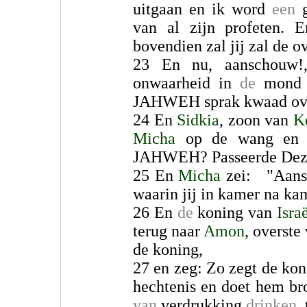
uitgaan en ik word
een
g
van al zijn profeten. E
bovendien zal jij zal de o
23 En nu, aanschou
onwaarheid in
de
mond v
JAHWEH sprak kwaad ove
24 En
Sidkia
, zoon van
K
Micha
op de wang en h
JAHWEH? Passeerde Dez
25 En
Micha
zei: "Aansc
waarin jij in kamer na k
26 En
de
koning van
Isra
terug naar
Amon
, overste
de koning,
27 en zeg: Zo zegt de koni
hechtenis en doet hem b
van
verdrukking
drinken
,