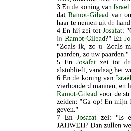
3 En
de
koning van
Israël
dat
Ramot-Gilead
van ons
haar te nemen uit
de
hand
4 En hij zei tot
Josafat
: 
in
Ramot-Gilead
?" En
Jo
"Zoals ik, zo u. Zoals m
paarden, zo uw paarden."
5 En
Josafat
zei tot
de
alstublieft, vandaag het
6 En
de
koning van
Israë
vierhonderd mannen, en hi
Ramot-Gilead
voor de stri
zeiden: "Ga op! En mijn 
geven."
7 En
Josafat
zei: "Is e
JAHWEH? Dan zullen we 