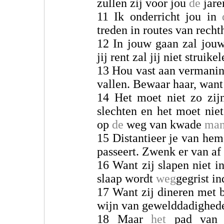
zullen zij voor jou
de
jare
11 Ik onderricht jou in
treden in routes van recht
12 In jouw gaan zal jouw
jij rent zal jij niet struikel
13 Hou vast aan vermaning.
vallen. Bewaar haar, want
14 Het moet niet zo zij
slechten en het moet niet
op
de
weg van kwade
man
15 Distantieer je van hem!
passeert. Zwenk er van af
16 Want zij slapen niet 
slaap wordt
weg
gegrist in
17 Want zij dineren met b
wijn van gewelddadighed
18 Maar
het
pad van r