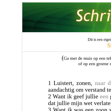
Dit is een eig
S
(
Ga met de muis op een teks
of op een groene 
1 Luistert, zonen,
naar d
aandachtig om verstand te
2 Want ik geef jullie
een
g
dat jullie mijn wet verlate
3 Want ik was een zoon v