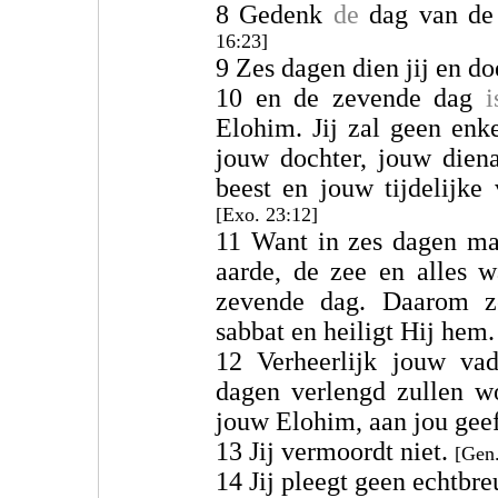
8 Gedenk
de
dag van de 
16:23]
9 Zes dagen dien jij en do
10 en de zevende dag
i
Elohim. Jij zal geen enk
jouw dochter, jouw dien
beest en jouw tijdelijke
[Exo. 23:12]
11 Want in zes dagen 
aarde, de zee en alles w
zevende dag. Daarom
sabbat en heiligt Hij hem
12 Verheerlijk jouw va
dagen verlengd zullen 
jouw Elohim, aan jou gee
13 Jij vermoordt niet.
[Gen.
14 Jij pleegt geen echtbr