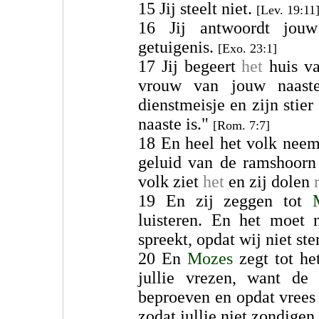
15 Jij steelt niet.
[Lev. 19:11
16 Jij antwoordt jou
getuigenis.
[Exo. 23:1]
17 Jij begeert
het
huis va
vrouw van jouw naaste
dienstmeisje en zijn stier
naaste is."
[Rom. 7:7]
18 En heel het volk neem
geluid van de ramshoorn
volk ziet
het
en zij dolen
19 En zij zeggen tot
luisteren. En het moet 
spreekt, opdat wij niet st
20 En
Mozes
zegt tot he
jullie vrezen, want de
beproeven en opdat vrees 
zodat jullie niet zondigen