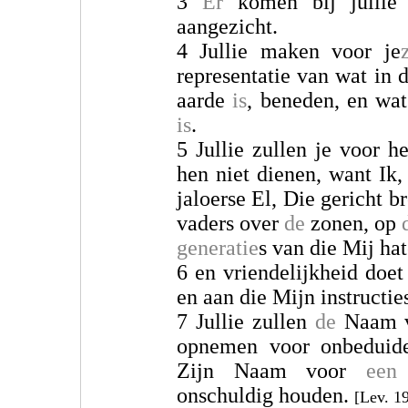
3
Er
komen bij jullie
aangezicht.
4 Jullie maken voor je
representatie van wat in
aarde
is
, beneden, en wat
is
.
5 Jullie zullen je voor h
hen niet dienen, want I
jaloerse El, Die gericht b
vaders over
de
zonen, op
generatie
s van die Mij ha
6 en vriendelijkheid doe
en aan die Mijn instructi
7 Jullie zullen
de
Naam v
opnemen voor onbeduid
Zijn Naam voor
een
o
onschuldig houden.
[Lev. 1