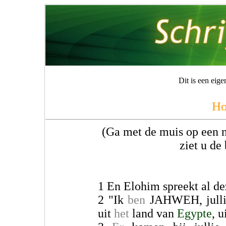
Dit is een eig
Ho
(Ga met de muis op een n
ziet u de
1 En Elohim spreekt al d
2 "Ik
ben
JAHWEH, jullie
uit
het
land van
Egypte
, u