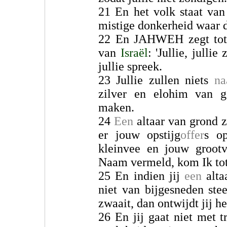
21 En het volk staat va
mistige donkerheid waar
22 En JAHWEH zegt to
van
Israël
: 'Jullie, julli
jullie spreek.
23 Jullie zullen niets
na
zilver en elohim van go
maken.
24
Een
altaar van grond za
er jouw opstijg
offer
s o
kleinvee en jouw grootv
Naam vermeld, kom Ik tot 
25 En indien jij
een
alta
niet van bijgesneden ste
zwaait, dan ontwijdt jij h
26 En jij gaat niet met 