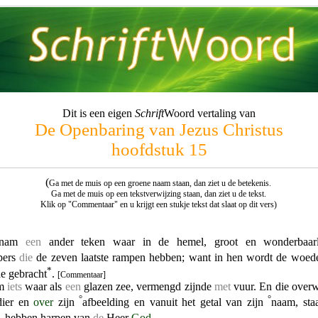
Dit is een eigen
Schrift
Woord vertaling van
De Openbaring van Jezus Christus
hoofdstuk 15
(
Ga met de muis op een groene naam staan, dan ziet u de betekenis.
Ga met de muis op een tekstverwijzing staan, dan ziet u de tekst.
Klik op "Commentaar" en u krijgt een stukje tekst dat slaat op dit vers)
 nam
een
ander teken waar in de hemel, groot en wonderbaarl
pers
die
de zeven laatste rampen hebben; want in hen wordt de woe
*
de gebracht
.
[Commentaar]
am
iets
waar als
een
glazen zee, vermengd zijnde
met
vuur. En die over
°
°
dier en
over
zijn
afbeelding en vanuit het getal van zijn
naam, sta
, hebben harpen van
de
Heer
God
.