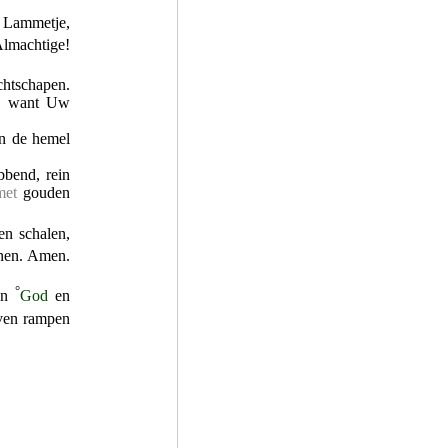
t Lammetje,
lmachtige!
chtschapen.
en, want Uw
in de hemel
bend, rein
met
gouden
n schalen,
onen. Amen.
°
van
God
en
even rampen