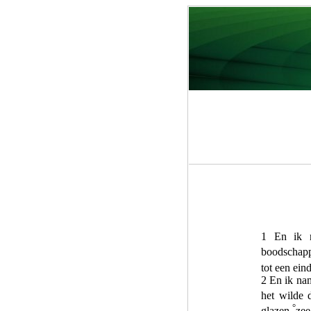
1 En ik
boodschap
tot een ein
2 En ik n
het wilde 
°
glazen
zee