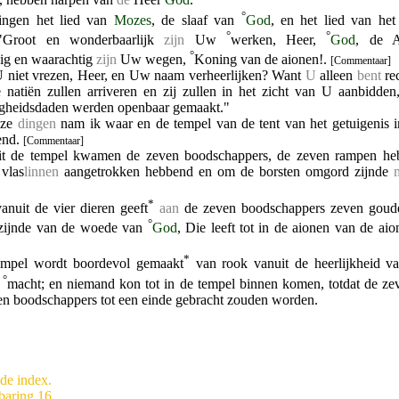
°
ingen het lied van
Mozes
, de slaaf van
God
, en het lied van he
°
°
"Groot en wonderbaarlijk
zijn
Uw
werken, Heer,
God
, de A
°
ig en waarachtig
zijn
Uw wegen,
Koning van de aionen!.
[Commentaar]
U niet vrezen, Heer, en Uw naam verheerlijken? Want
U
alleen
bent
re
 natiën zullen arriveren en zij zullen in het zicht van U aanbidd
igheidsdaden werden openbaar gemaakt."
eze
dingen
nam ik waar en de tempel van de tent van het getuigenis 
end.
[Commentaar]
t de tempel kwamen de zeven boodschappers, de zeven rampen heb
 vlas
linnen
aangetrokken hebbend en om de borsten omgord zijnde
*
anuit de vier dieren geeft
aan
de zeven boodschappers zeven goude
°
 zijnde van de woede van
God
, Die leeft tot in de aionen van de ai
*
empel wordt boordevol gemaakt
van rook vanuit de heerlijkheid 
°
n
macht; en niemand kon tot in de tempel binnen komen, totdat de z
en boodschappers tot een einde gebracht zouden worden.
de index.
baring 16