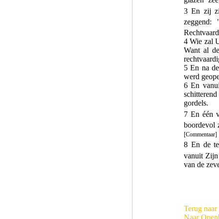
3 En zij z
zeggend: 
Rechtvaard
4 Wie zal 
Want al de
rechtvaard
5 En na d
werd geop
6 En vanui
schitterend
gordels.
7 En één v
boordevol
[Commentaar]
8 En de t
vanuit Zij
van de zev
Terug naar 
Naar Open