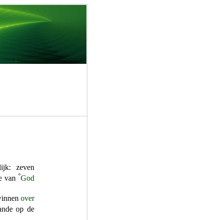
ijk: zeven
°
de van
God
winnen
over
ande op de