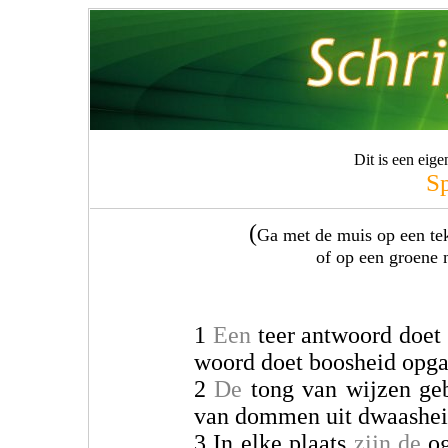
Dit is een eig
S
(
Ga met de muis op een teks
of op een groene 
1
Een
teer antwoord doet
woord doet boosheid opga
2
De
tong van wijzen ge
van dommen uit dwaashei
3 In elke plaats
zijn de
og