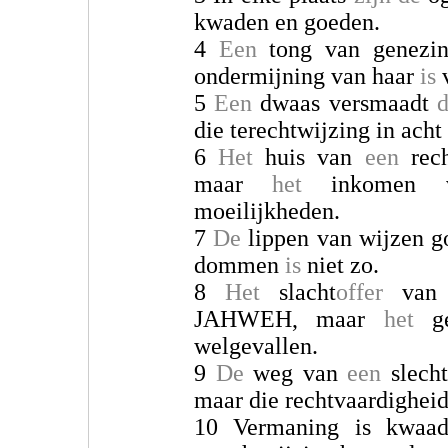
kwaden en goeden.
4
Een
tong van genez
ondermijning van haar
is
v
5
Een
dwaas versmaadt
die terechtwijzing in acht
6
Het
huis van
een
rech
maar
het
inkomen
moeilijkheden.
7
De
lippen van wijzen g
dommen
is
niet zo.
8
Het
slacht
offer
van 
JAHWEH, maar
het
ge
welgevallen.
9
De
weg van
een
slech
maar die rechtvaardigheid 
10 Vermaning is kwaa