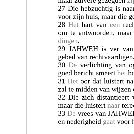
maar zuivere gezegden
zi
27 Die hebzuchtig is naa
voor zijn huis, maar die 
28
Het
hart van
een
rech
om te antwoorden, maar
dinge
n.
29 JAHWEH is ver va
gebed van rechtvaardigen
30
De
verlichting van 
goed bericht smeert
het
bo
31
Het
oor dat luistert n
zal te midden van wijzen 
32 Die zich distantieert
maar die luistert
naar
tere
33
De
vrees van JAHW
en nederigheid
gaat
voor h