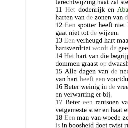
terechtwijzing haat zal st
11
Het
dodenrijk en
Aba
harten van
de
zonen van
d
12
Een
spotter heeft niet 
gaat niet tot
de
wijzen.
13
Een
verheugd hart ma
hartsverdriet
wordt
de
gee
14
Het
hart van die begri
dommen graast
op
dwaash
15 Alle dagen van
de
ne
van hart
heeft een
voortdu
16 Beter weinig in
de
vree
en verwarring er bij.
17 Beter
een
rantsoen va
vetgemeste stier en haat er
18
Een
man van woede ze
is
in boosheid doet twist r