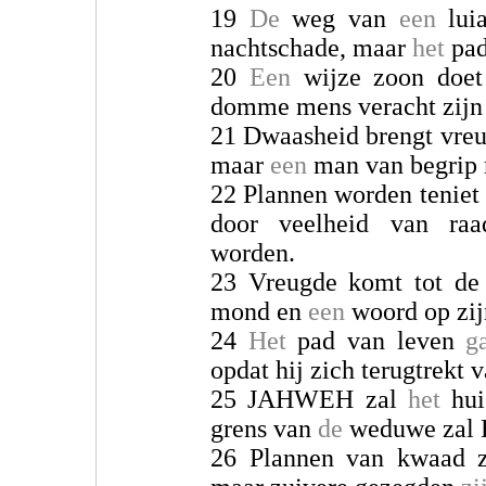
19
De
weg van
een
lui
nachtschade, maar
het
pad
20
Een
wijze zoon doet
domme mens veracht zijn
21 Dwaasheid brengt vre
maar
een
man van begrip m
22 Plannen worden teniet
door veelheid van raa
worden.
23 Vreugde komt tot d
mond en
een
woord op zij
24
Het
pad van leven
g
opdat hij zich terugtrekt 
25 JAHWEH zal
het
hui
grens van
de
weduwe zal H
26 Plannen van kwaad 