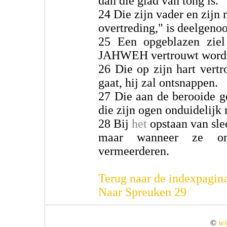
dan die glad van tong is.
24 Die zijn vader en zijn 
overtreding," is deelgeno
25 Een opgeblazen zie
JAHWEH vertrouwt wordt
26 Die op zijn hart vert
gaat, hij zal ontsnappen.
27 Die aan de berooide g
die zijn ogen onduidelijk
28 Bij
het
opstaan van sle
maar wanneer ze omk
vermeerderen.
Terug naar de indexpagin
Naar Spreuken 29
©
ww