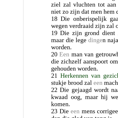
ziel zal vluchten tot aa
niet zo zijn dat men hem 
18 Die onberispelijk ga
wegen verdraaid zijn zal o
19 Die zijn grond dient
maar die lege
dinge
n naj
worden.
20
Een
man van getrouw
die zichzelf aanspoort om
gehouden worden.
21
Herkennen van gezic
stukje brood zal
een
mach
22 Die gejaagd wordt n
kwaad oog, maar hij we
komen.
23 Die
een
mens corrigee