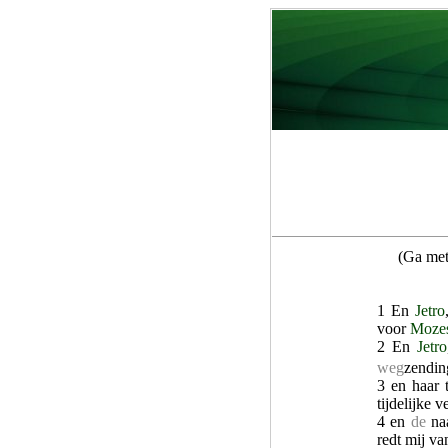
(Ga met
1 En
Jetro
voor
Moze
2 En
Jetro
weg
zendin
3 en haar
tijdelijke v
4 en
de
na
redt mij v