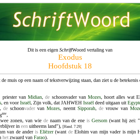
Dit is een eigen
Schrift
Woord vertaling van
Exodus
Hoofdstuk 18
 de muis op een naam of tekstverwijzing staan, dan ziet u de betekenis o
, priester van
Midian
,
de
schoonvader van
Mozes
, hoort alles wat 
s
, en voor
Israël
, Zijn volk, dat JAHWEH
Israël
deed uitgaan uit
Egypt
,
de
schoon
vader
van
Mozes
, neemt
Sipporah
,
de
vrouw van
Moz
mv
g
,
 twee zonen, van wie
de
naam van de ene
is
Gersom
(want hij zei: 
erblijver in
een
uitheems land"),
[Hand. 7:29]
am van de ander
is
Eliëzer
(want
de
Elohim van mijn vader is mijn 
an
het
zwaard van
Farao
).