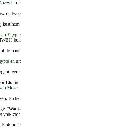
ozes
in
de
ouw en twee
ij kust hem.
aan
Egypte
WEH hen
uit
de
hand
ypte
en uit
ogant tegen
oor Elohim.
van
Mozes
,
eken. En het
zegt: "Wat
is
et volk zich
 Elohim te