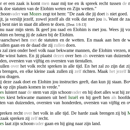
r er een zaak is komt
men
naar mij toe en ik spreek recht tussen
de
m
ik doe statuten van de Elohim weten en Zijn wetten."
choon
vader
van
Mozes
zegt tot hem: "De zaak die jij doet
is
niet goed.
jt, ja verslijt jezelf, zowel jezelf als dit volk dat met jou
is
. Want de z
j bent niet in staat dit alleen te doen.
[Deut. 1:9-13]
 nu naar mijn stem. Ik geef jou raad en Elohim is met jou. Wees jij vo
him en breng jij de zaken bij de Elohim.
 waarschuwt hen
met
de statuten en de wetten. En maak aan hen de 
zullen gaan en de daad die zij
zullen
doen.
nu zal zien onder heel volk naar bekwame mannen, die Elohim vrezen,
ie winst haten. En jij plaatst
dezen
over hen
als
oversten van duizende
en, oversten van vijftig en oversten van tientallen.
zullen
over
het volk recht spreken in alle tijd. En het zal zo zijn dat zi
u brengen, en elke kleine zaak zullen zij
zelf
richten. Maak
het jezelf
li
jou dragen.
ij deze zaak doet en Elohim jou instructies geeft, dan kun jij staan. B
lk op zijn plaats komen in vrede."
es
luistert naar
de
stem van zijn schoon
vader
en hij doet alles wat hij ze
zes
kiest bekwame mannen uit heel
Israël
en hij geeft hen
als
hoofde
sten van duizenden, oversten van honderden, oversten van vijftig en o
spreken recht
over
het volk in alle tijd. De harde zaak brengen zij bij
M
 zaak spreken zij
zelf
recht.
es
laat zijn schoon
vader
gaan en hij ging naar zijn land.