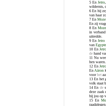
5 En
Jetro
wildernis, 
6 En hij ze
van haar z
7 En
Moze
En zij vra
8 En
Moze
in verban
uitredde.
9 En
Jetro
van
Egypt
10 En
Jetr
de
hand v
11 Nu wee
hen waren.
12 En
Jetr
En
Aäron
k
voor
het
aa
13 En het 
volk staat 
14 En
de
s
deze zaak d
bij jou op 
15 En
Mo
raadplegen