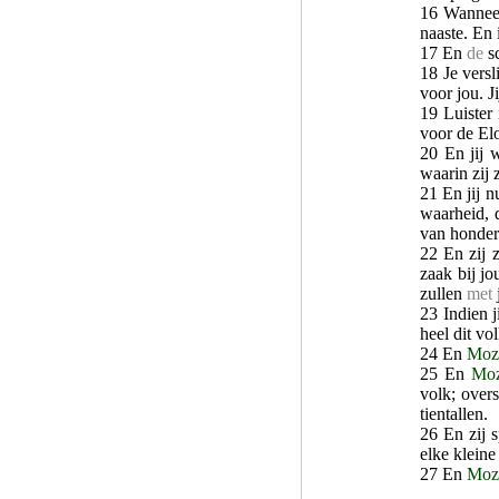
16 Wannee
naaste. En 
17 En
de
s
18 Je versli
voor jou. Ji
19 Luister
voor de Elo
20 En jij
waarin zij 
21 En jij 
waarheid, d
van honderd
22 En zij 
zaak bij jo
zullen
met
23 Indien j
heel dit vo
24 En
Moz
25 En
Mo
volk; over
tientallen.
26 En zij 
elke kleine
27 En
Moz