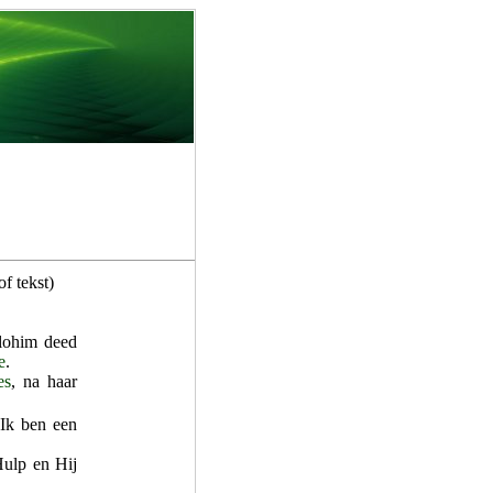
f tekst)
Elohim deed
e
.
es
, na haar
"Ik ben een
Hulp en Hij