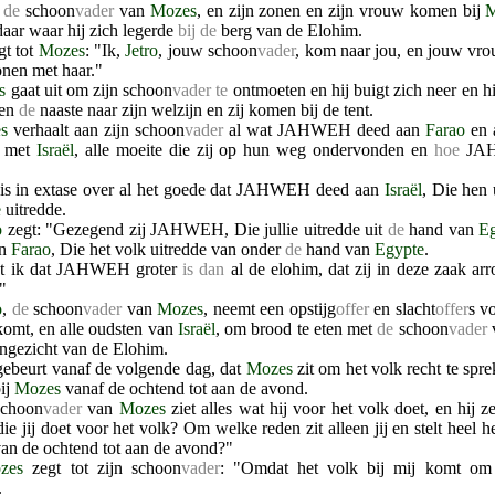
,
de
schoon
vader
van
Mozes
, en zijn zonen en zijn vrouw komen bij
M
daar waar hij zich legerde
bij de
berg van de Elohim.
gt tot
Mozes
: "Ik,
Jetro
, jouw schoon
vader
, kom naar jou, en jouw vr
onen met haar."
s
gaat uit om zijn schoon
vader
te
ontmoeten en hij buigt zich neer en h
gen
de
naaste naar zijn welzijn en zij komen bij de tent.
s
verhaalt aan zijn schoon
vader
al wat JAHWEH deed aan
Farao
en 
d met
Israël
, alle moeite die zij op hun weg ondervonden en
hoe
JAH
is in extase over al het goede dat JAHWEH deed aan
Israël
, Die hen 
e
uitredde.
o
zegt: "Gezegend zij JAHWEH, Die jullie uitredde uit
de
hand van
Eg
an
Farao
, Die het volk uitredde van onder
de
hand van
Egypte
.
t ik dat JAHWEH groter
is dan
al de elohim, dat zij in deze zaak arr
"
o
,
de
schoon
vader
van
Mozes
, neemt een opstijg
offer
en slacht
offer
s v
omt, en alle oudsten van
Israël
, om brood te eten met
de
schoon
vader
ngezicht van de Elohim.
gebeurt vanaf de volgende dag, dat
Mozes
zit om het volk recht te spr
bij
Mozes
vanaf de ochtend tot aan de avond.
choon
vader
van
Mozes
ziet alles wat hij voor het volk doet, en hij 
ie jij doet voor het volk? Om welke reden zit alleen jij en stelt heel h
van de ochtend tot aan de avond?"
zes
zegt tot zijn schoon
vader
: "Omdat het volk bij mij komt om
.