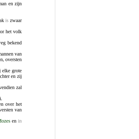
an en zijn
aak
is
zwaar
or het volk
weg bekend
 mannen van
n, oversten
j elke grote
chter en zij
ovendien zal
i.
n over het
versten van
ozes
en
in