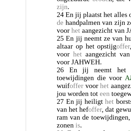
zijn
.
24 En jij plaatst het alles
de
handpalmen van zijn zo
voor
het
aangezicht van
25 En jij neemt ze van hu
altaar op het opstijg
offer
voor
het
aangezicht va
voor JAHWEH.
26 En jij neemt het 
toewijdingen die voor
A
wuif
offer
voor
het
aangez
jou worden tot
een
toege
27 En jij heiligt
het
borst
van het hef
offer
, dat gewu
ram van de toewijdingen,
zonen
is
.