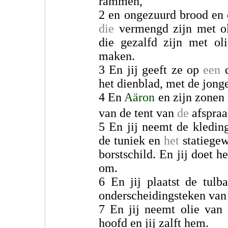
rammen,
2 en ongezuurd brood en 
die
vermengd zijn met ol
die gezalfd zijn met oli
maken.
3 En jij geeft ze op
een
d
het dienblad, met de jong
4 En
Aäron
en zijn zonen 
van de tent van
de
afspraa
5 En jij neemt de kledin
de tuniek en
het
statiegew
borstschild. En jij doet
om.
6 En jij plaatst de tul
onderscheidingsteken van 
7 En jij neemt olie van 
hoofd en jij zalft hem.