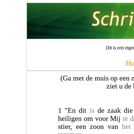
Dit is een eig
Ho
(Ga met de muis op een n
ziet u de
1 "En dit
is
de zaak die 
heiligen om voor Mij
te 
stier, een zoon van
het
g