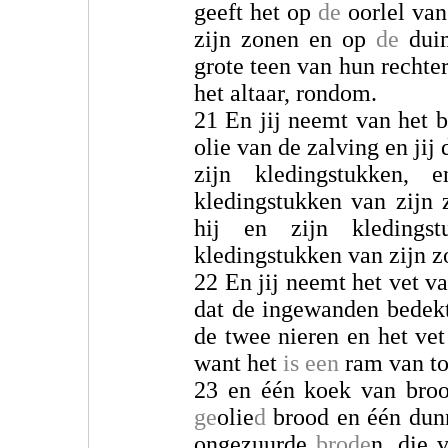
geeft het op
de
oorlel va
zijn zonen en op
de
duim
grote teen van hun rechter
het altaar, rondom.
21 En jij neemt van het b
olie van de zalving en jij
zijn kledingstukken
kledingstukken van zijn
hij en zijn kleding
kledingstukken van zijn 
22 En jij neemt het vet va
dat de ingewanden bedek
de twee nieren en het ve
want het
is een
ram van to
23 en één koek van broo
ge
olie
d
brood en één dun
ongezuurde
brode
n, die