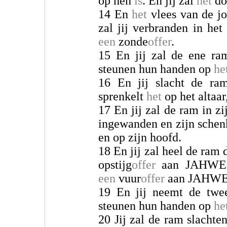
op hen
is
. En jij zal
het
doe
14 En
het
vlees van de jo
zal jij verbranden in het
een
zonde
offer
.
15 En jij zal de ene r
steunen hun handen op
he
16 En jij slacht de ram
sprenkelt
het
op het altaa
17 En jij zal de ram in zi
ingewanden en zijn schenk
en op zijn hoofd.
18 En jij zal heel de ram
opstijg
offer
aan JAHW
een
vuur
offer
aan JAHW
19 En jij neemt de tw
steunen hun handen op
he
20 Jij zal de ram slachten