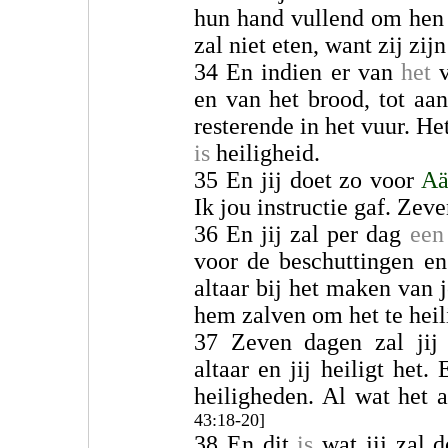
hun hand vullend om he
zal niet eten, want zij zijn
34 En indien er van
het
v
en van het brood, tot aan
resterende in het vuur. He
is
heiligheid.
35 En jij doet zo voor
Aä
Ik jou instructie gaf. Zev
36 En jij zal per dag
een
voor de beschuttingen e
altaar bij het maken van j
hem zalven om het te heil
37 Zeven dagen zal ji
altaar en jij heiligt het.
heiligheden. Al wat het a
43:18-20]
38 En dit
is
wat jij zal d