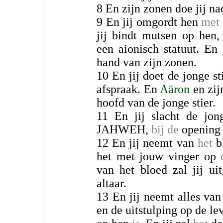
8 En zijn zonen doe jij na
9 En jij omgordt hen
met
jij bindt mutsen op hen,
een aionisch statuut. En 
hand van zijn zonen.
10 En jij doet de jonge s
afspraak. En
Aäron
en zij
hoofd van de jonge stier.
11 En jij slacht de jon
JAHWEH,
bij de
opening
12 En jij neemt van
het
bl
het met jouw vinger op
van het bloed zal jij ui
altaar.
13 En jij neemt alles va
en de uitstulping op de le