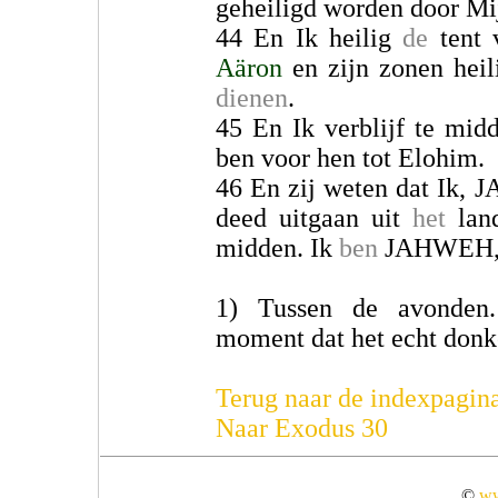
geheiligd worden door Mij
44 En Ik heilig
de
tent
Aäron
en zijn zonen hei
dienen
.
45 En Ik verblijf te mi
ben voor hen tot Elohim.
46 En zij weten dat Ik,
deed uitgaan uit
het
land
midden. Ik
ben
JAHWEH, 
1) Tussen de avonden.
moment dat het echt donk
Terug naar de indexpagin
Naar Exodus 30
©
ww