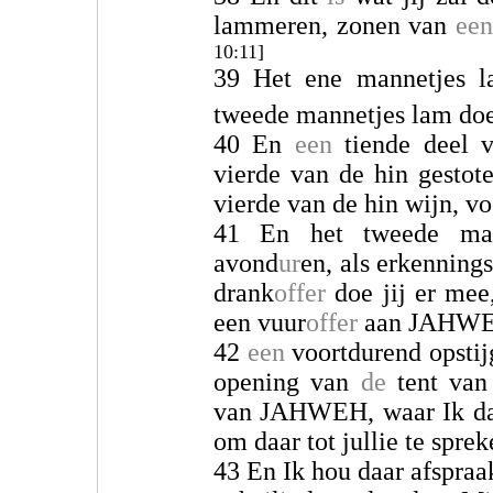
lammeren, zonen van
ee
10:11]
39 Het ene mannetjes l
tweede mannetjes lam doe 
40 En
een
tiende deel 
vierde van de hin gestot
vierde van de hin wijn, vo
41 En het tweede man
avond
ur
en, als erkenning
drank
offer
doe jij er mee
een vuur
offer
aan JAHWE
42
een
voortdurend opstij
opening van
de
tent va
van JAHWEH, waar Ik daar
om daar tot jullie te sprek
43 En Ik hou daar afspra