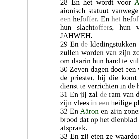
28 En het wordt voor
A
aionisch statuut vanweg
een
hef
offer
. En
het
hef
of
hun slacht
offer
s, hun 
JAHWEH.
29 En
de
kledingstukken 
zullen worden van zijn z
om daarin hun hand te vu
30 Zeven dagen doet een v
de priester, hij die kom
dienst te verrichten in de
31 En jij zal
de
ram van d
zijn vlees in
een
heilige pl
32 En
Aäron
en zijn zon
brood dat op het dienblad
afspraak.
33 En zij eten ze waard