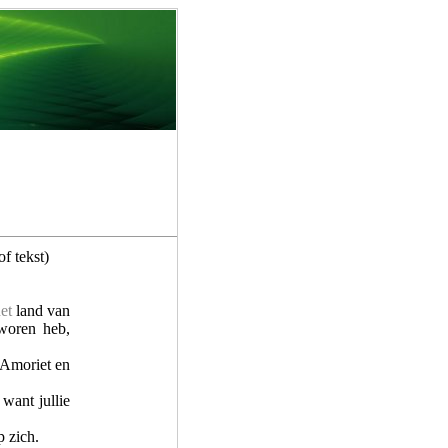
f tekst)
et
land van
oren heb,
 Amoriet en
want jullie
p zich.