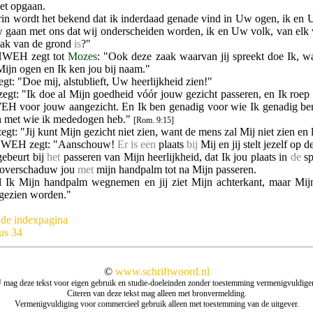
oet opgaan.
in wordt het bekend dat ik inderdaad genade vind in Uw ogen, ik en 
w gaan met ons dat wij onderscheiden worden, ik en Uw volk, van elk 
lak van de grond
is
?"
HWEH zegt tot
Mozes
: "Ook deze zaak waarvan jij spreekt doe Ik, wan
Mijn ogen en Ik ken jou bij naam."
egt: "Doe mij, alstublieft, Uw heerlijkheid zien!"
zegt: "Ik doe al Mijn goedheid vóór jouw gezicht passeren, en Ik roep
 voor jouw aangezicht. En Ik ben genadig voor wie Ik genadig ben
 met wie ik mededogen heb."
[Rom. 9:15]
egt: "Jij kunt Mijn gezicht niet zien, want de mens zal Mij niet zien en 
HWEH zegt: "Aanschouw!
Er is een
plaats
bij
Mij en jij stelt jezelf op de
gebeurt bij
het
passeren van Mijn heerlijkheid, dat Ik jou plaats in
de
sp
k overschaduw jou
met
mijn handpalm tot na Mijn passeren.
 Ik Mijn handpalm wegnemen en jij ziet Mijn achterkant, maar Mij
 gezien worden."
 de indexpagina
us 34
©
www.schriftwoord.nl
 mag deze tekst voor eigen gebruik en studie-doeleinden zonder toestemming vermenigvuldige
Citeren van deze tekst mag alleen met bronvermelding.
Vermenigvuldiging voor commercieel gebruik alleen met toestemming van de uitgever.