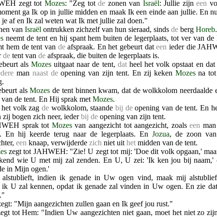
WEH zegt tot
Mozes
: "Zeg tot
de
zonen van
Israël
: Jullie zijn
een
vol
oment ga Ik op in jullie midden en maak Ik een einde aan jullie. En n
 je af en Ik zal weten wat Ik met jullie zal doen."
nen van
Israël
ontrukken zichzelf van hun sieraad, sinds
de
berg
Horeb
.
s
neemt de tent en hij spant hem buiten de legerplaats, tot ver van de 
mt hem de tent van
de
afspraak. En het gebeurt dat
een
ieder die JAH
r
de
tent van
de
afspraak, die buiten de legerplaats is.
ebeurt als
Mozes
uitgaat naar de tent,
dat
heel het volk opstaat en dat 
edere
man
naast de
opening van zijn tent. En zij keken
Mozes
na tot
g.
ebeurt als
Mozes
de tent binnen kwam, dat de wolkkolom neerdaalde 
van de tent. En Hij sprak met
Mozes
.
 het volk zag
de
wolkkolom, staande
bij de
opening van de tent. En he
 zij bogen zich neer, ieder
bij de
opening van zijn tent.
HWEH sprak tot
Mozes
van aangezicht tot aangezicht, zoals
een
man 
e. En hij keerde terug naar de legerplaats. En
Jozua
, de zoon va
chter,
een
knaap, verwijderde
zich
niet uit
het
midden van de tent.
es
zegt tot JAHWEH: "Zie! U zegt tot mij: 'Doe dit volk opgaan,' ma
ekend wie U met mij zal zenden. En U, U zei: 'Ik ken jou bij naam,' e
e in Mijn ogen.'
alstublieft, indien ik genade in Uw ogen vind, maak mij alstubli
 ik U zal kennen, opdat ik genade zal vinden in Uw ogen. En zie dat
."
egt: "Mijn aangezichten zullen gaan en Ik geef jou rust."
zegt tot Hem: "Indien Uw aangezichten niet gaan, moet het niet zo zij