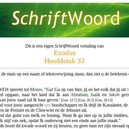
Dit is een eigen
Schrift
Woord vertaling van
Exodus
Hoofdstuk 33
 de muis op een naam of tekstverwijzing staan, dan ziet u de betekenis o
EH spreekt tot
Mozes
. "Ga! Ga op van hier, jij en het volk dat jij uit
h
d opgaan, naar het land dat Ik aan
Abraham
,
Isaäk
en
Jakob
gezw
Aan jouw zaad zal Ik haar geven.'
[Gen. 12:7]
[Gen. 26:3]
[Gen. 28:13]
nd voor jouw aangezicht
een
boodschapper en Ik drijf de Kanaäniet, de
en de Periziet en de Chiwwiet en de Jebusiet uit,
nd dat gutst van melk en honing. Want Ik ga niet op in jullie midden, 
k stijf van nek, opdat Ik onderweg niet een einde aan jullie maak."
lk hoort dit kwade woord en zij treuren, en geen man zet zijn sieraad o