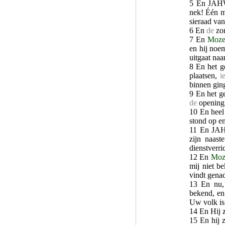
5 En JAH
nek! Één m
sieraad van
6 En
de
zo
7 En
Moze
en hij noe
uitgaat naa
8 En het g
plaatsen,
i
binnen gin
9 En het g
de
opening 
10 En heel
stond op en
11 En JA
zijn naast
dienstverri
12 En
Moz
mij niet b
vindt genad
13 En nu, 
bekend, en
Uw volk is
14 En Hij z
15 En hij 