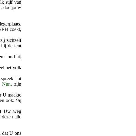
k stijf van
u, doe jouw
legerplaats,
WEH zoekt,
zij zichzelf
 hij de tent
en stond
bij
el het volk
spreekt tot
n
Nun
, zijn
ar U maakte
n ook: 'Jij
eft Uw weg
 deze natie
n dat U ons