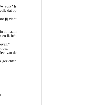
Uw volk? Is
volk dat op
t jij vindt
 in
de
naam
 en Ik heb
leven."
 rots.
leet van de
n gezichten
n.