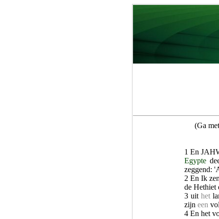
(Ga met
1 En JAHW
Egypte
dee
zeggend: '
2 En Ik ze
de Hethiet 
3 uit
het
la
zijn
een
vol
4 En het vo