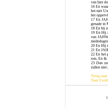
van hier d
16 En waar
het niet U
het opperv
17 En JA
genade in 
18 En hij z
19 En Hij 
van JAHWEH
mededogen
20 En Hij z
21 En JA
22 En het 
rots. En I
23 Dan zal
zullen niet
Terug naar
Naar Exod
U