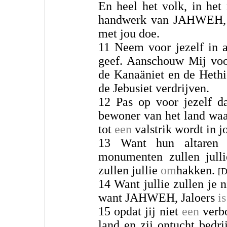
En heel het volk, in het
handwerk van JAHWEH,
met jou doe.
11 Neem voor jezelf in a
geef. Aanschouw Mij voo
de Kanaäniet en de Hethi
de Jebusiet verdrijven.
12 Pas op voor jezelf d
bewoner van het land waar
tot
een
valstrik wordt in 
13 Want hun altaren z
monumenten zullen julli
zullen jullie
om
hakken.
[D
14 Want jullie zullen je 
want JAHWEH, Jaloers
is
15 opdat jij niet
een
verbo
land en zij ontucht bedr