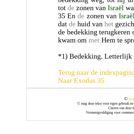
tot
de
zonen van
Israël
wat
35 En
de
zonen van
Israë
dat
de
huid van
het
gezich
de bedekking terugkeren o
kwam om
met
Hem te spr
*1) Bedekking. Letterlijk 
Terug naar de indexpagin
Naar Exodus 35
©
ww
U mag deze tekst voor eigen gebruik en
Citeren van deze 
Vermenigvuldiging voor commercie