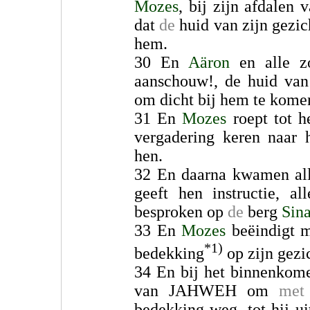
Mozes
, bij zijn afdalen 
dat
de
huid van zijn gezi
hem.
30 En
Aäron
en alle 
aanschouw!, de huid van 
om dicht bij hem te kome
31 En
Mozes
roept tot 
vergadering keren naar
hen.
32 En daarna kwamen al
geeft hen instructie,
besproken op
de
berg
Sin
33 En
Mozes
beëindigt m
*1)
bedekking
op zijn gezi
34 En bij het binnenko
van JAHWEH om
met
bedekking weg, tot hij ui