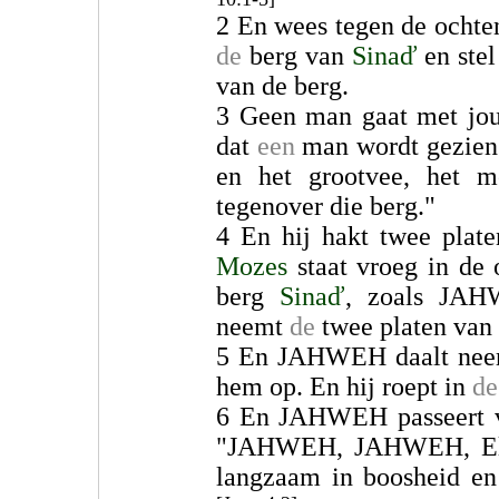
2 En wees tegen de ochte
de
berg van
Sinaď
en stel
van de berg.
3 Geen man gaat met jou 
dat
een
man wordt gezien 
en het grootvee, het m
tegenover die berg."
4 En hij hakt twee plate
Mozes
staat vroeg in de 
berg
Sinaď
, zoals JAH
neemt
de
twee platen van 
5 En JAHWEH daalt neer i
hem op. En hij roept in
de
6 En JAHWEH passeert vo
"JAHWEH, JAHWEH, El D
langzaam in boosheid en 