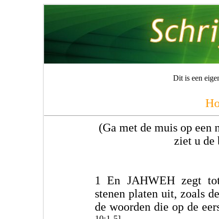
Dit is een eig
Ho
(Ga met de muis op een n
ziet u de 
1 En JAHWEH zegt t
stenen platen uit, zoals de
de woorden die op de eers
10:1-5]