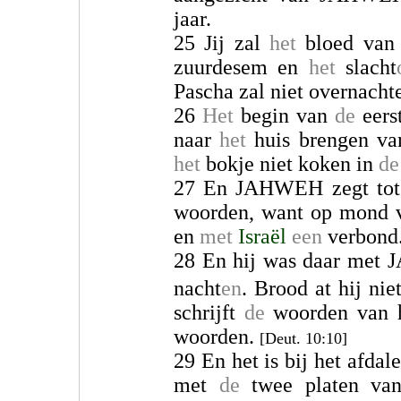
jaar.
25 Jij zal
het
bloed van 
zuurdesem en
het
slacht
Pascha zal niet overnacht
26
Het
begin van
de
eerst
naar
het
huis brengen va
het
bokje niet koken in
de
27 En JAHWEH zegt to
woorden, want op mond v
en
met
Israël
een
verbond
28 En hij was daar met 
nacht
en
. Brood at hij nie
schrijft
de
woorden van he
woorden.
[Deut. 10:10]
29 En het is bij het afda
met
de
twee platen van