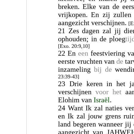
breken. Elke van de eers
vrijkopen. En zij zullen
aangezicht verschijnen.
[E
21 Zes dagen zal jij die
ophouden; in de ploeg
tij
[Exo. 20:9,10]
22 En
een
feestviering v
eerste vruchten van
de
tar
inzameling
bij de
wendin
23:39-43]
23 Drie keren in het j
verschijnen
voor het
aan
Elohim van
Israël
.
24 Want Ik zal naties ve
en Ik zal jouw grens ru
land begeren wanneer ji
aangezicht van JAHWEH,