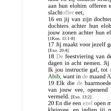
aan hun elohim offeren en
slacht
offer
eet,
16 en jij van zijn docht
dochters achter hun elo
jouw zonen achter hun el
[1Kon. 11:1-8]
17 Jij maakt voor jezelf 
[Exo. 20:4]
18
De
feestviering van 
dagen in acht nemen. Ji
Ik jou instructie gaf, tot
Abib
, want in
de
maand
A
19 Elk die
de
baarmoede
van jouw vee, openend 
vermeld.
[Exo. 13:2]
20 En die een
ezel
open ma
kleinvee, en indien jij 