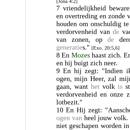
[Jona 4:2]
7 vriendelijkheid bewar
en overtreding en zonde v
houden om onschuldig te
verdorvenheid van
de
va
van zonen, op
de
der
generatie
s."
[Exo. 20:5,6]
8 En
Mozes
haast zich. E
en hij buigt zich neer.
9 En hij zegt: "Indien i
ogen, mijn Heer, zal mij
gaan, want
het
volk
is
st
verdorvenheid en onze 
lotbezit."
10 En Hij zegt: "Aansch
ogen van
heel jouw volk.
niet geschapen worden in 